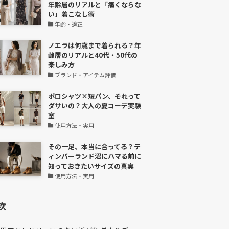
年齢層のリアルと「痛くならな
い」着こなし術
年齢・適正
ノエラは何歳まで着られる？年
齢層のリアルと40代・50代の
楽しみ方
ブランド・アイテム評価
ポロシャツ×短パン、それって
ダサいの？大人の夏コーデ実験
室
使用方法・実用
その一足、本当に合ってる？テ
ィンバーランド沼にハマる前に
知っておきたいサイズの真実
使用方法・実用
次