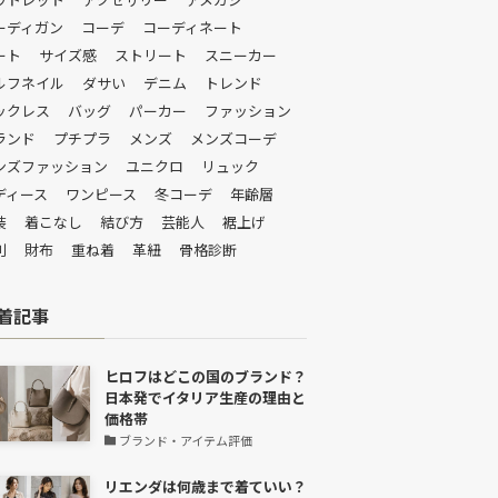
ーディガン
コーデ
コーディネート
ート
サイズ感
ストリート
スニーカー
ルフネイル
ダサい
デニム
トレンド
ックレス
バッグ
パーカー
ファッション
ランド
プチプラ
メンズ
メンズコーデ
ンズファッション
ユニクロ
リュック
ディース
ワンピース
冬コーデ
年齢層
装
着こなし
結び方
芸能人
裾上げ
判
財布
重ね着
革紐
骨格診断
着記事
ヒロフはどこの国のブランド？
日本発でイタリア生産の理由と
価格帯
ブランド・アイテム評価
リエンダは何歳まで着ていい？