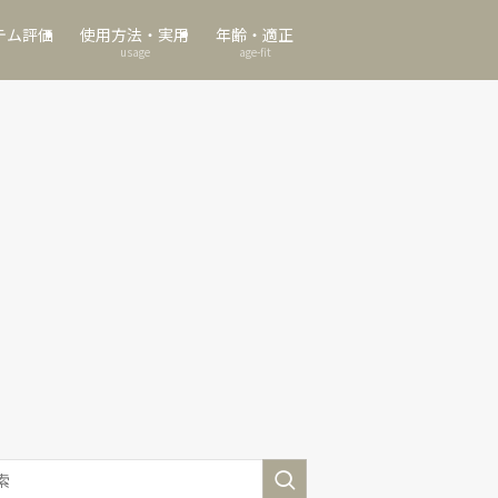
テム評価
使用方法・実用
年齢・適正
usage
age-fit