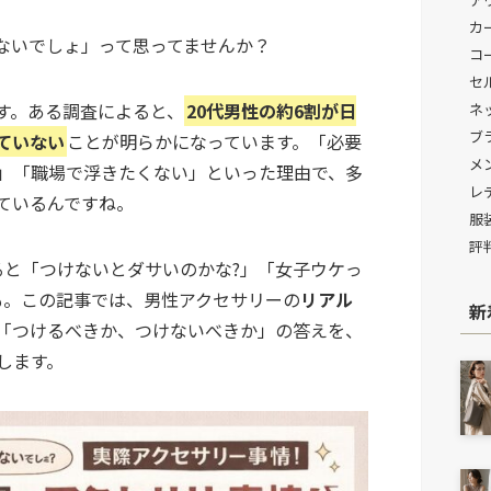
カ
ないでしょ」って思ってませんか？
コ
セ
す。ある調査によると、
20代男性の約6割が日
ネ
ブ
ていない
ことが明らかになっています。「必要
メ
」「職場で浮きたくない」といった理由で、多
レ
ているんですね。
服
評
ると「つけないとダサいのかな?」「女子ウケっ
も。この記事では、男性アクセサリーの
リアル
新
「つけるべきか、つけないべきか」の答えを、
します。