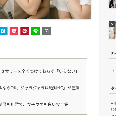
カ
カ
アクセサリーを全くつけておらず「いらない」
テ
ゴ
リ
ルならOK、ジャラジャラは絶対NG」が圧倒
タ
ー
40
が最も無難で、女子ウケも良い安全策
5
ア