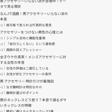
男アクセサリーいらない派が急増中？デー
タで見る現状
なんJで話題！男アクセサリーいらない派の
本音
掲示板で見られる代表的な意見
アクセサリーをつけない男性の心理とは
シンプル志向と機能性重視
「自分らしくない」という違和感
周囲の目とプレッシャー
女子ウケの真実！メンズアクセサリーに対
する女性の本音
女性の評価は二極化している
女性が好むアクセサリーの条件
男 アクセサリー 時計だけが最強説
なぜ腕時計は特別なのか
腕時計選びのポイント
男のネックレスどう思う？本音で語るダサ
いネックレスの特徴
絶対に避けるべきネックレス5選