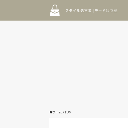
スタイル処方箋 | モード診断室
ホーム
TUMI