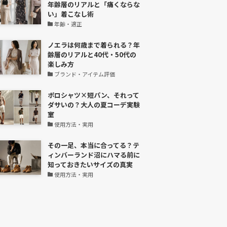
年齢層のリアルと「痛くならな
い」着こなし術
年齢・適正
ノエラは何歳まで着られる？年
齢層のリアルと40代・50代の
楽しみ方
ブランド・アイテム評価
ポロシャツ×短パン、それって
ダサいの？大人の夏コーデ実験
室
使用方法・実用
その一足、本当に合ってる？テ
ィンバーランド沼にハマる前に
知っておきたいサイズの真実
使用方法・実用