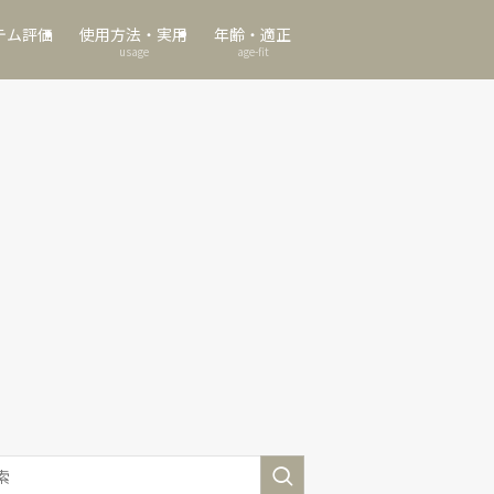
テム評価
使用方法・実用
年齢・適正
usage
age-fit