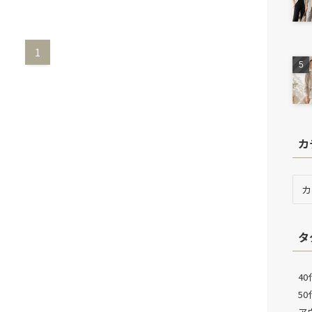
1
カ
カ
テ
ゴ
リ
タ
ー
40
5
ア