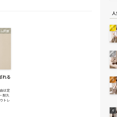
人
テム評価
ばれる
理由は定
・耐久
アウトレ