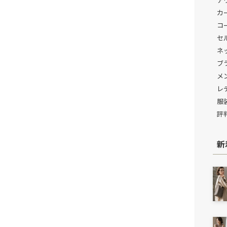
カ
コ
セ
ネ
ブ
メ
レ
服
評
新