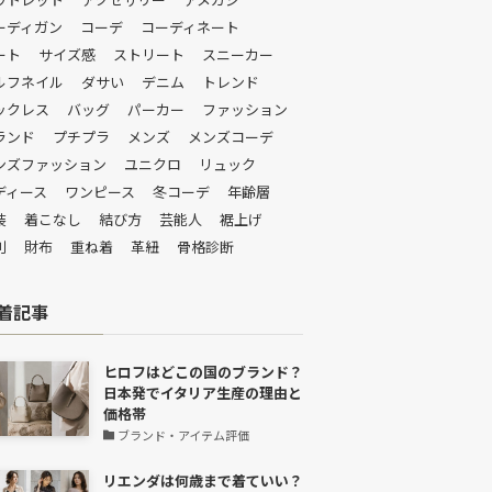
ーディガン
コーデ
コーディネート
ート
サイズ感
ストリート
スニーカー
ルフネイル
ダサい
デニム
トレンド
ックレス
バッグ
パーカー
ファッション
ランド
プチプラ
メンズ
メンズコーデ
ンズファッション
ユニクロ
リュック
ディース
ワンピース
冬コーデ
年齢層
装
着こなし
結び方
芸能人
裾上げ
判
財布
重ね着
革紐
骨格診断
着記事
ヒロフはどこの国のブランド？
日本発でイタリア生産の理由と
価格帯
ブランド・アイテム評価
リエンダは何歳まで着ていい？