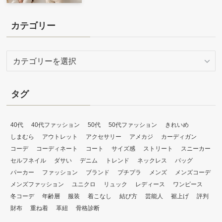
カテゴリー
カ
テ
ゴ
リ
タグ
ー
40代
40代ファッション
50代
50代ファッション
きれいめ
しまむら
アウトレット
アクセサリー
アメカジ
カーディガン
コーデ
コーディネート
コート
サイズ感
ストリート
スニーカー
セルフネイル
ダサい
デニム
トレンド
ネックレス
バッグ
パーカー
ファッション
ブランド
プチプラ
メンズ
メンズコーデ
メンズファッション
ユニクロ
リュック
レディース
ワンピース
冬コーデ
年齢層
服装
着こなし
結び方
芸能人
裾上げ
評判
財布
重ね着
革紐
骨格診断