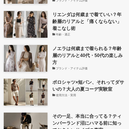
ブランド・アイテム評価
リエンダは何歳まで着ていい？年
齢層のリアルと「痛くならない」
着こなし術
年齢・適正
ノエラは何歳まで着られる？年齢
層のリアルと40代・50代の楽しみ
方
ブランド・アイテム評価
ポロシャツ×短パン、それってダサ
いの？大人の夏コーデ実験室
使用方法・実用
その一足、本当に合ってる？ティ
ンバーランド沼にハマる前に知っ