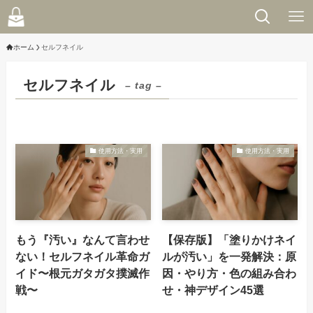
ホーム
セルフネイル
セルフネイル
– tag –
使用方法・実用
使用方法・実用
もう『汚い』なんて言わせ
【保存版】「塗りかけネイ
ない！セルフネイル革命ガ
ルが汚い」を一発解決：原
イド〜根元ガタガタ撲滅作
因・やり方・色の組み合わ
戦〜
せ・神デザイン45選