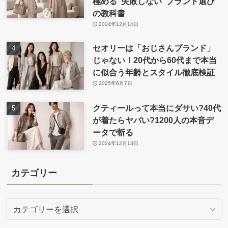
極める”失敗しない”ブランド選び
の教科書
2024年12月14日
セオリーは「おじさんブランド」
じゃない！20代から60代まで本当
に似合う年齢とスタイル徹底検証
2025年6月7日
クティールって本当にダサい?40代
が着たらヤバい?1200人の本音デ
ータで斬る
2024年12月13日
カテゴリー
カ
テ