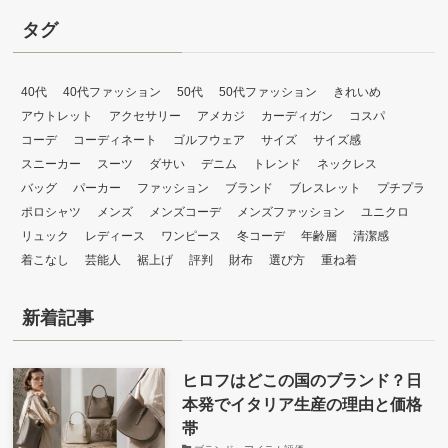
ゴ
リ
タグ
ー
40代
40代ファッション
50代
50代ファッション
きれいめ
アウトレット
アクセサリー
アメカジ
カーディガン
コスパ
コーデ
コーディネート
ゴルフウェア
サイズ
サイズ感
スニーカー
スーツ
ダサい
デニム
トレンド
ネックレス
バッグ
パーカー
ファッション
ブランド
ブレスレット
プチプラ
ポロシャツ
メンズ
メンズコーデ
メンズファッション
ユニクロ
リュック
レディース
ワンピース
冬コーデ
年齢層
清潔感
着こなし
芸能人
裾上げ
評判
財布
選び方
重ね着
新着記事
ヒロフはどこの国のブランド？日
本発でイタリア生産の理由と価格
帯