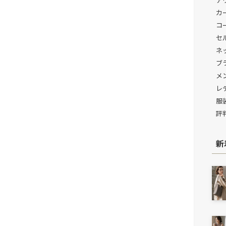
カ
コ
セ
ネ
ブ
メ
レ
服
評
新