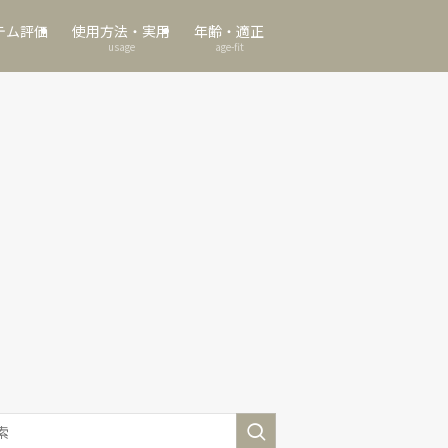
テム評価
使用方法・実用
年齢・適正
usage
age-fit