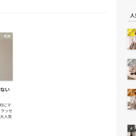
人
法・実用
ない
的にマ
トラッセ
2大人気