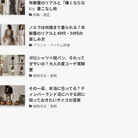
年齢層のリアルと「痛くならな
い」着こなし術
年齢・適正
ノエラは何歳まで着られる？年
齢層のリアルと40代・50代の
楽しみ方
ブランド・アイテム評価
ポロシャツ×短パン、それって
ダサいの？大人の夏コーデ実験
室
使用方法・実用
その一足、本当に合ってる？テ
ィンバーランド沼にハマる前に
知っておきたいサイズの真実
使用方法・実用