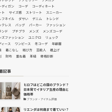
ーディガン
コーデ
コーディネート
ート
サイズ感
ストリート
スニーカー
ルフネイル
ダサい
デニム
トレンド
ックレス
バッグ
パーカー
ファッション
ランド
プチプラ
メンズ
メンズコーデ
ンズファッション
ユニクロ
リュック
ディース
ワンピース
冬コーデ
年齢層
装
着こなし
結び方
芸能人
裾上げ
判
財布
重ね着
革紐
骨格診断
着記事
ヒロフはどこの国のブランド？
日本発でイタリア生産の理由と
価格帯
ブランド・アイテム評価
リエンダは何歳まで着ていい？