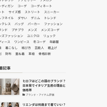
ーディガン
コーデ
コーディネート
ート
サイズ感
ストリート
スニーカー
ルフネイル
ダサい
デニム
トレンド
ックレス
バッグ
パーカー
ファッション
ランド
プチプラ
メンズ
メンズコーデ
ンズファッション
ユニクロ
リュック
ディース
ワンピース
冬コーデ
年齢層
装
着こなし
結び方
芸能人
裾上げ
判
財布
重ね着
革紐
骨格診断
着記事
ヒロフはどこの国のブランド？
日本発でイタリア生産の理由と
価格帯
ブランド・アイテム評価
リエンダは何歳まで着ていい？