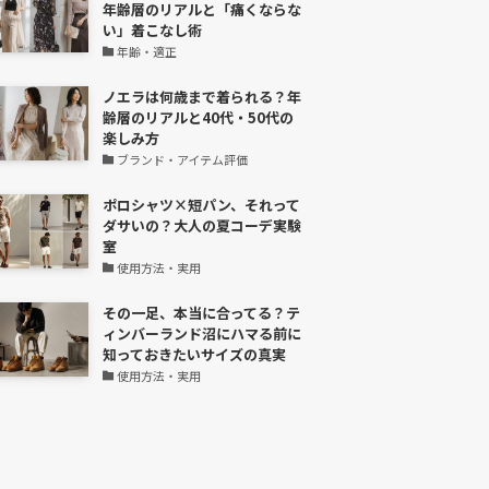
年齢層のリアルと「痛くならな
い」着こなし術
年齢・適正
ノエラは何歳まで着られる？年
齢層のリアルと40代・50代の
楽しみ方
ブランド・アイテム評価
ポロシャツ×短パン、それって
ダサいの？大人の夏コーデ実験
室
使用方法・実用
その一足、本当に合ってる？テ
ィンバーランド沼にハマる前に
知っておきたいサイズの真実
使用方法・実用