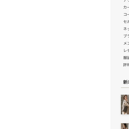
カ
コ
セ
ネ
ブ
メ
レ
服
評
新