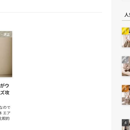
人
齢・適正
がウ
ズ攻
なので
本 エア
比較的