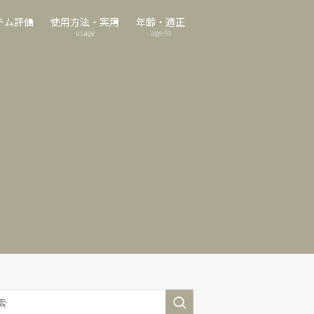
テム評価
使用方法・実用
年齢・適正
usage
age-fit