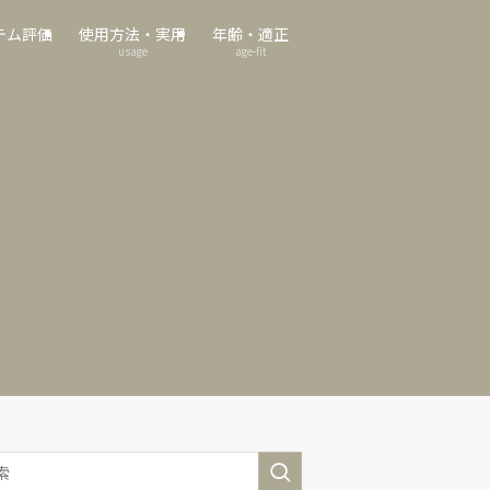
テム評価
使用方法・実用
年齢・適正
usage
age-fit