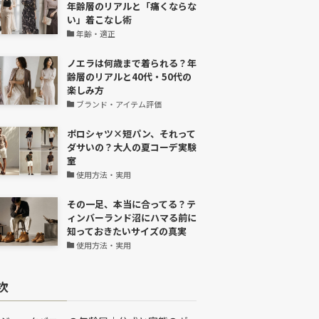
年齢層のリアルと「痛くならな
い」着こなし術
年齢・適正
ノエラは何歳まで着られる？年
齢層のリアルと40代・50代の
楽しみ方
ブランド・アイテム評価
ポロシャツ×短パン、それって
ダサいの？大人の夏コーデ実験
室
使用方法・実用
その一足、本当に合ってる？テ
ィンバーランド沼にハマる前に
知っておきたいサイズの真実
使用方法・実用
次