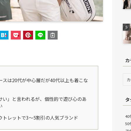
カ
カ
ースは20代が中心層だが40代以上も着こな
テ
ゴ
リ
サい」と言われるが、個性的で遊び心のあ
タ
ー
い
40
ウトレットで3〜5割引の人気ブランド
5
ア