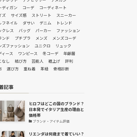
ーディガン
コーデ
コーディネート
イズ
サイズ感
ストリート
スニーカー
ルフネイル
ダサい
デニム
トレンド
ックレス
バッグ
パーカー
ファッション
ランド
プチプラ
メンズ
メンズコーデ
ンズファッション
ユニクロ
リュック
ディース
ワンピース
冬コーデ
年齢層
こなし
結び方
芸能人
裾上げ
評判
布
選び方
重ね着
革紐
骨格診断
着記事
ヒロフはどこの国のブランド？
日本発でイタリア生産の理由と
価格帯
ブランド・アイテム評価
リエンダは何歳まで着ていい？