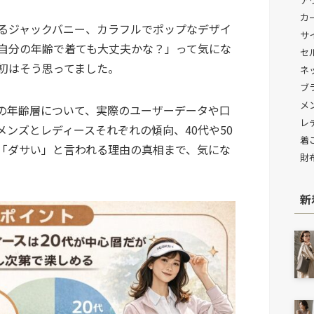
カ
るジャックバニー、カラフルでポップなデザイ
サ
自分の年齢で着ても大丈夫かな？」って気にな
セ
初はそう思ってました。
ネ
ブ
メ
の年齢層について、実際のユーザーデータや口
レ
ンズとレディースそれぞれの傾向、40代や50
着
「ダサい」と言われる理由の真相まで、気にな
財
新