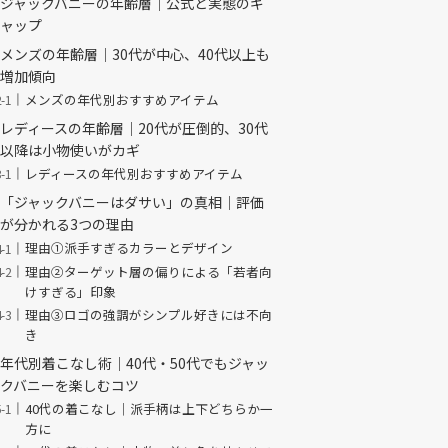
ジャックバニーの年齢層｜公式と実態のギ
ャップ
メンズの年齢層｜30代が中心、40代以上も
増加傾向
メンズの年代別おすすめアイテム
レディースの年齢層｜20代が圧倒的、30代
以降は小物使いがカギ
レディースの年代別おすすめアイテム
「ジャックバニーはダサい」の真相｜評価
が分かれる3つの理由
理由①派手すぎるカラーとデザイン
理由②ターゲット層の偏りによる「若者向
けすぎる」印象
理由③ロゴの強調がシンプル好きには不向
き
年代別着こなし術｜40代・50代でもジャッ
クバニーを楽しむコツ
40代の着こなし｜派手柄は上下どちらか一
方に